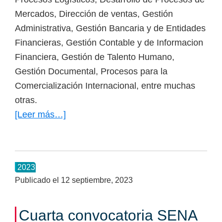
Mercados, Dirección de ventas, Gestión
Administrativa, Gestión Bancaria y de Entidades
Financieras, Gestión Contable y de Informacion
Financiera, Gestión de Talento Humano,
Gestión Documental, Procesos para la
Comercialización Internacional, entre muchas
otras.
[Leer más…]
acerca
de
Quinta
Convocatoria
2023
SENA
Publicado el
12 septiembre, 2023
Presencial
para
Cuarta convocatoria SENA
2023