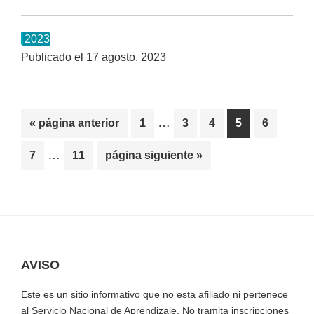
Cuarta
convocatoria
2023
SENA
Publicado el
17 agosto, 2023
2023
Presencial
Páginas
…
«
Ir
página anterior
Página
1
Página
3
Página
4
Página
5
Página
6
intermedias
a
Páginas
…
Página
7
Página
11
Ir
página siguiente »
omitidas
la
intermedias
a
omitidas
la
AVISO
Footer
Este es un sitio informativo que no esta afiliado ni pertenece
al Servicio Nacional de Aprendizaje. No tramita inscripciones