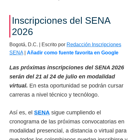
Convocatoria
Virtual:
Inscripciones del SENA
Descubre
las
2026
Oportunidades
Bogotá, D.C. | Escrito por
Redacción Inscripciones
de
SENA
|
Añadir como fuente favorita en Google
Formación
en
Las próximas inscripciones del SENA 2026
Programas
serán del 21 al 24 de julio en modalidad
Técnicos
virtual.
En esta oportunidad se podrán cursar
y
carreras a nivel técnico y tecnólogo.
Tecnológicos
Así es, el
SENA
sigue cumpliendo el
cronograma de las próximas convocatorias en
modalidad presencial, a distancia o virtual para
que todos los colombianos puedan inscribirse y