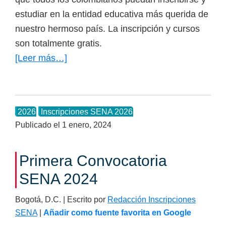
estudiar en la entidad educativa más querida de
nuestro hermoso país. La inscripción y cursos
son totalmente gratis.
[Leer más…]
acerca
de
Inscripciones
del
2026
Inscripciones SENA 2026
SENA
Publicado el
1 enero, 2024
2026
Primera Convocatoria
SENA 2024
Bogotá, D.C. | Escrito por
Redacción Inscripciones
SENA
|
Añadir como fuente favorita en Google