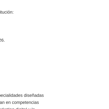
itución:
26.
pecialidades diseñadas
can en competencias