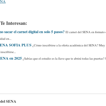
SENA
Te Interesan:
sacar el carnet digital en solo 5 pasos?
El carnet del SENA en formato d
idad en...
el SENA SOFIA PLUS
¿Cómo inscribirse a la oferta académica del SENA? Muy fá
nscribirse...
 SENA en 2025
¿Sabías que el estudio es la llave que te abrirá todas las puertas? 
s del SENA