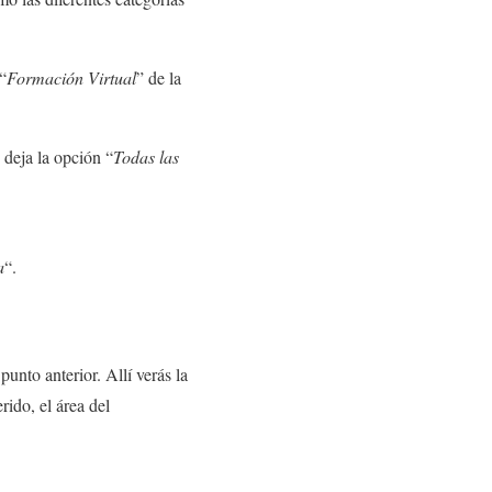
 “
Formación Virtual
” de la
 deja la opción “
Todas las
a
“.
unto anterior. Allí verás la
rido, el área del