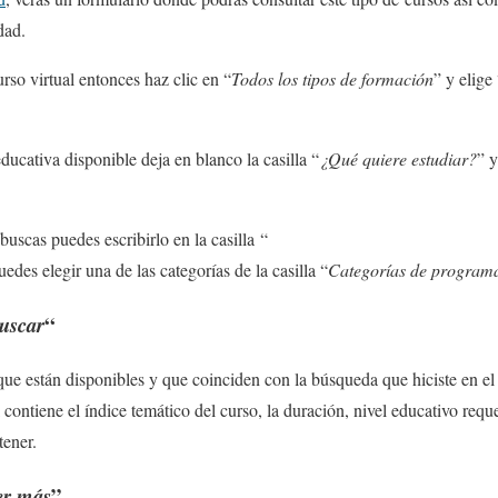
dad.
so virtual entonces haz clic en “
Todos los tipos de formación
” y elige
educativa disponible deja en blanco la casilla “
¿Qué quiere estudiar?
” y
buscas puedes escribirlo en la casilla “
edes elegir una de las categorías de la casilla “
Categorías de program
“
uscar
ue están disponibles y que coinciden con la búsqueda que hiciste en el p
l contiene el índice temático del curso, la duración, nivel educativo reque
tener.
”
er más