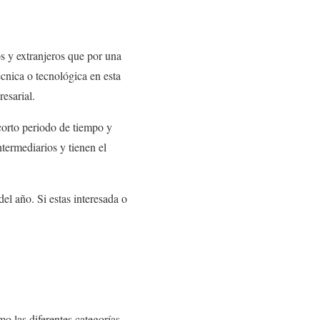
s y extranjeros que por una
cnica o tecnológica en esta
esarial.
corto periodo de tiempo y
ntermediarios y tienen el
el año. Si estas interesada o
mo las diferentes categorías