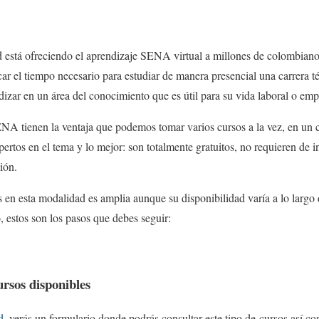
d está ofreciendo el aprendizaje SENA virtual a millones de colombiano
ar el tiempo necesario para estudiar de manera presencial una carrera té
izar en un área del conocimiento que es útil para su vida laboral o empr
ENA tienen la ventaja que podemos tomar varios cursos a la vez, en un 
ertos en el tema y lo mejor: son totalmente gratuitos, no requieren de i
ión.
 en esta modalidad es amplia aunque su disponibilidad varía a lo largo d
, estos son los pasos que debes seguir:
ursos disponibles
d
, verás un formulario donde podrás consultar este tipo de cursos así co