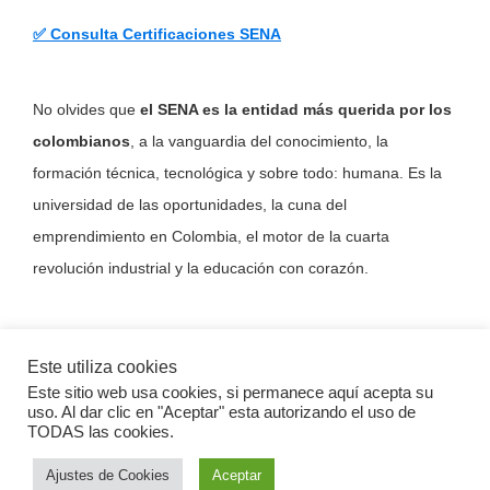
✅ Consulta Certificaciones SENA
No olvides que
el SENA es la entidad más querida por los
colombianos
, a la vanguardia del conocimiento, la
formación técnica, tecnológica y sobre todo: humana. Es la
universidad de las oportunidades, la cuna del
emprendimiento en Colombia, el motor de la cuarta
revolución industrial y la educación con corazón.
Este utiliza cookies
Este sitio web usa cookies, si permanece aquí acepta su
Copyright © 2026 · Inscripcionessena.com ·
Política de Privacidad
·
uso. Al dar clic en "Aceptar" esta autorizando el uso de
Política de Cookies
·
Aviso Legal
TODAS las cookies.
Ajustes de Cookies
Aceptar